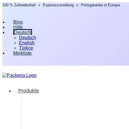
100 % Zufriedenheit
•
Expresszustellung
•
Preisgarantie in Europa
Blog
Hilfe
Deutsch
Deutsch
English
Türkçe
Merkliste
Produkte