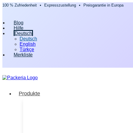
100 % Zufriedenheit
•
Expresszustellung
•
Preisgarantie in Europa
Blog
Hilfe
Deutsch
Deutsch
English
Türkçe
Merkliste
Produkte