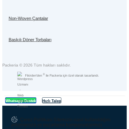
Non-Woven Çantalar
Baskılı Döner Torbaları
Packeria © 2026 Tüm hakları saklıdır.
®
Fikirden'den
ile Packeria için özel olarak tasarlandı.
Whatsapp Destek
Hızlı Talep
Çerez Politikası
Sitemizin nasıl kullanıldığını
anlamamıza ve pazarlama kampanyalarımızı