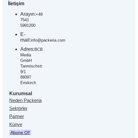
İletişim
Arayın:
+49
7541
5991200
E-
mail:
info@packeria.com
Adres:
BCB
Media
GmbH
Tannöschstr.
9/1
88097
Eriskirch
Kurumsal
Neden Packeria
Sektörler
Partner
Künye
Abone Ol!