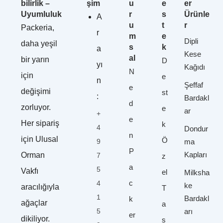
bilirlik –
şim
u
e
er
Uyumluluk
r
s
Ürünle
A
u
t
r
Packeria,
r
m
e
Dipli
daha yeşil
s
k
a
Kese
al
bir yarın
D
yı
Kağıdı
N
için
e
n
Şeffaf
e
değişimi
st
:
Bardakl
d
zorluyor.
e
ar
+
e
Her sipariş
k
4
Dondur
n
için Ulusal
Ö
9
ma
P
Kapları
Orman
7
z
a
5
Vakfı
el
Milksha
c
4
ke
aracılığıyla
T
1
Bardakl
k
ağaçlar
a
5
arı
er
dikiliyor.
s