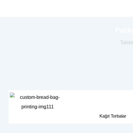
Packe
Taleb
Kağıt Torbalar