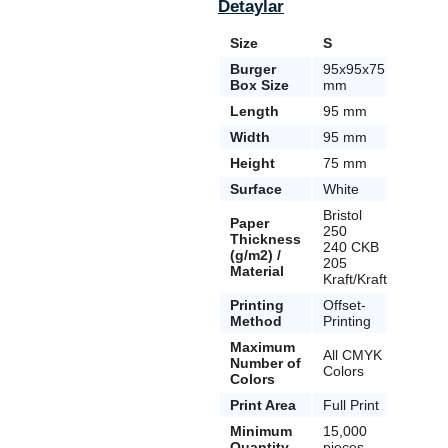
Detaylar
Size
S
M
Burger
95x95x75
114x1
Box Size
mm
mm
Length
95 mm
114 
Width
95 mm
114 
Height
75 mm
90 m
Surface
White
White
Bristol
Paper
Bristo
250
Thickness
240 
240 CKB
(g/m2) /
205
205
Material
Kraft/
Kraft/Kraft
Printing
Offset-
Offset
Method
Printing
Printi
Maximum
All CMYK
All C
Number of
Colors
Color
Colors
Print Area
Full Print
Full P
Minimum
15,000
15,00
Quantity
pieces
piece