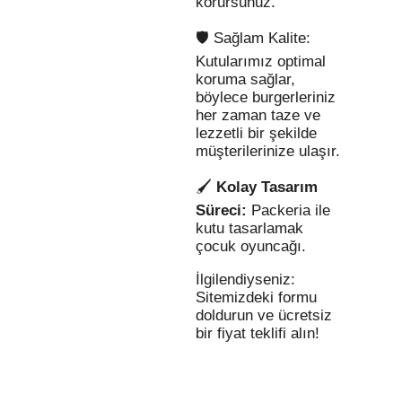
korursunuz.
🛡️ Sağlam Kalite:
Kutularımız optimal
koruma sağlar,
böylece burgerleriniz
her zaman taze ve
lezzetli bir şekilde
müşterilerinize ulaşır.
🖌️
Kolay Tasarım
Süreci:
Packeria ile
kutu tasarlamak
çocuk oyuncağı.
İlgilendiyseniz:
Sitemizdeki formu
doldurun ve ücretsiz
bir fiyat teklifi alın!