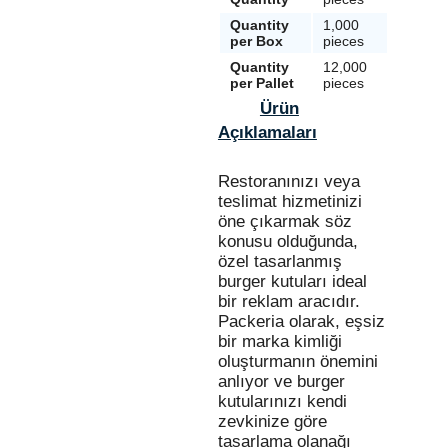
Quantity
1,000
500 p
per Box
pieces
Quantity
12,000
8,000
per Pallet
pieces
piece
Ürün
Açıklamaları
Restoranınızı veya
teslimat hizmetinizi
öne çıkarmak söz
konusu olduğunda,
özel tasarlanmış
burger kutuları ideal
bir reklam aracıdır.
Packeria olarak, eşsiz
bir marka kimliği
oluşturmanın önemini
anlıyor ve burger
kutularınızı kendi
zevkinize göre
tasarlama olanağı