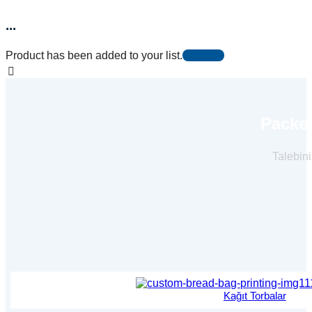
...
Product has been added to your list.
Packer
Talebini
Kağıt Torbalar