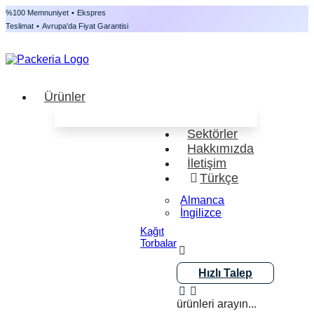
%100 Memnuniyet
•
Ekspres
Teslimat
•
Avrupa'da Fiyat Garantisi
Ürünler
Sektörler
Hakkımızda
İletişim
Türkçe
Almanca
İngilizce
Kağıt
Torbalar
Hızlı Talep
ürünleri arayın...