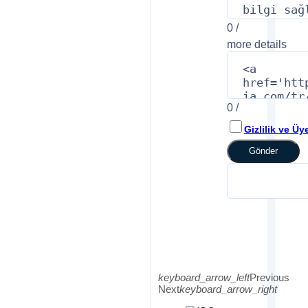
0
/
more details
0
/
Gizlilik ve Ü
Gönder
keyboard_arrow_left
Previous
Next
keyboard_arrow_right