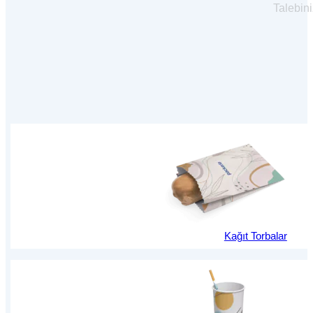
Talebini
Kağıt Torbalar