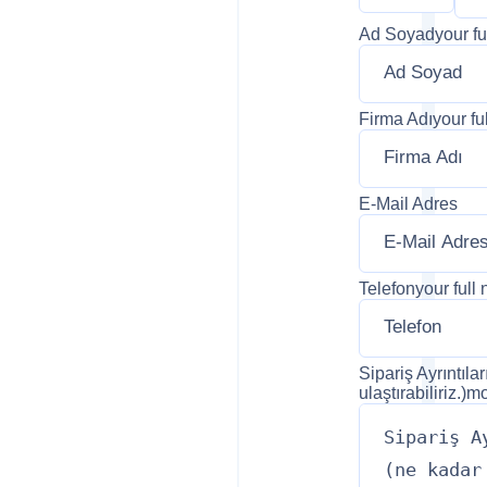
Ad Soyad
your f
Firma Adı
your fu
E-Mail Adres
Telefon
your full
Sipariş Ayrıntılar
ulaştırabiliriz.)
mo