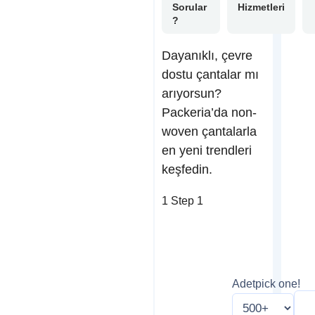
Sorular
Hizmetleri
?
Dayanıklı, çevre
dostu çantalar mı
arıyorsun?
Packeria’da non-
woven çantalarla
en yeni trendleri
keşfedin.
1
Step 1
Adet
pick one!