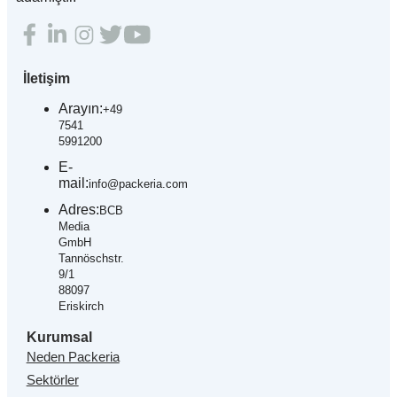
İletişim
Arayın:
+49
7541
5991200
E-
mail:
info@packeria.com
Adres:
BCB
Media
GmbH
Tannöschstr.
9/1
88097
Eriskirch
Kurumsal
Neden Packeria
Sektörler