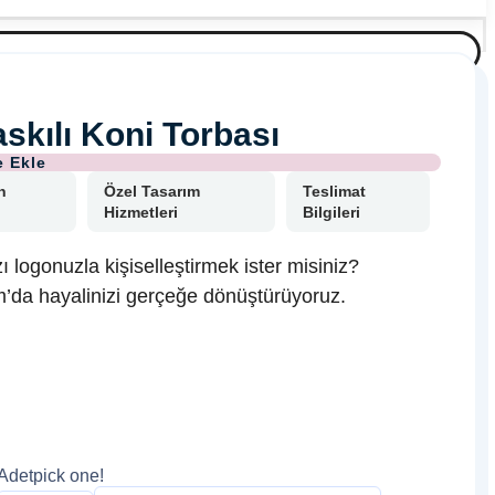
skılı Koni Torbası
n
Özel Tasarım
Teslimat
Hizmetleri
Bilgileri
ı logonuzla kişiselleştirmek ister misiniz?
’da hayalinizi gerçeğe dönüştürüyoruz.
Adet
pick one!