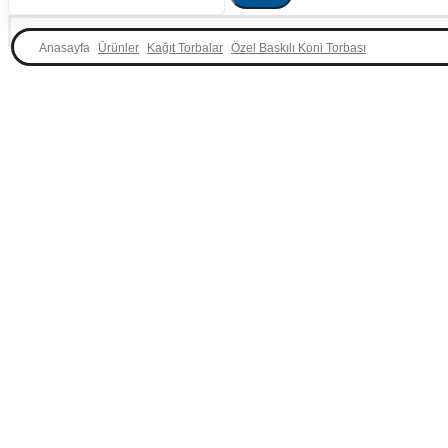
Ürünler
Kağıt Torbalar
Özel Baskılı Koni Torbası