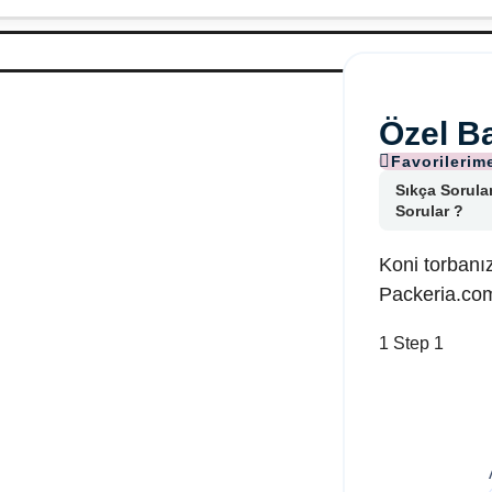
Özel Ba
Sıkça Sorula
Sorular ?
Koni torbanız
Packeria.com
1
Step 1