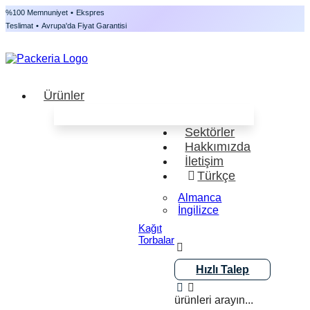
%100 Memnuniyet
•
Ekspres
Teslimat
•
Avrupa'da Fiyat Garantisi
Ürünler
Sektörler
Hakkımızda
İletişim
Türkçe
Almanca
İngilizce
Kağıt
Torbalar
Hızlı Talep
ürünleri arayın...