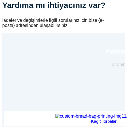
Yardıma mı ihtiyacınız var?
İadeler ve değişimlerle ilgili sorularınız için bize {e-
posta} adresinden ulaşabilirsiniz.
Packer
Talebini
Kağıt Torbalar