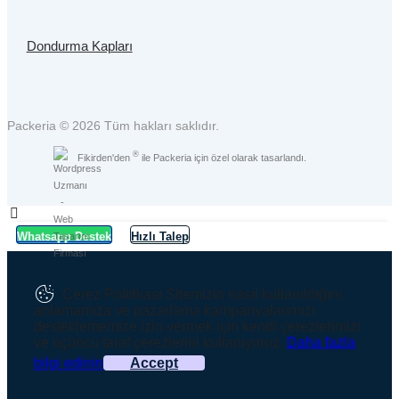
Dondurma Kapları
Packeria © 2026 Tüm hakları saklıdır.
®
Fikirden'den
ile Packeria için özel olarak tasarlandı.
Whatsapp Destek
Hızlı Talep
Çerez Politikası
Sitemizin nasıl kullanıldığını
anlamamıza ve pazarlama kampanyalarımızı
desteklememize izin vermek için kendi çerezlerimizi
ve üçüncü taraf çerezlerini kullanıyoruz.
Daha fazla
bilgi edinin
Accept