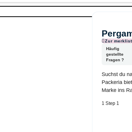
Pergam
Häufig
gestellte
Fragen ?
Suchst du na
Packeria bie
Marke ins Ra
1
Step 1