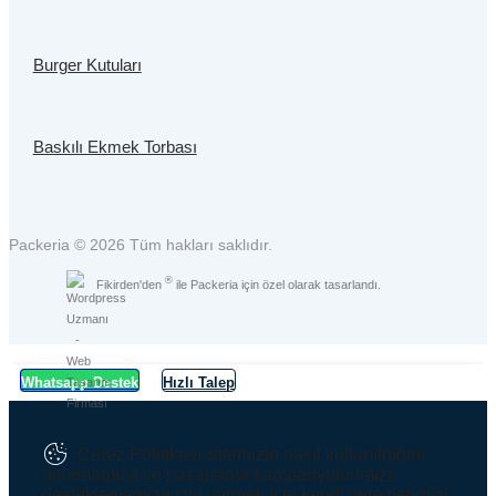
Burger Kutuları
Baskılı Ekmek Torbası
Packeria © 2026 Tüm hakları saklıdır.
®
Fikirden'den
ile Packeria için özel olarak tasarlandı.
Whatsapp Destek
Hızlı Talep
Çerez Politikası
Sitemizin nasıl kullanıldığını
anlamamıza ve pazarlama kampanyalarımızı
desteklememize izin vermek için kendi çerezlerimizi