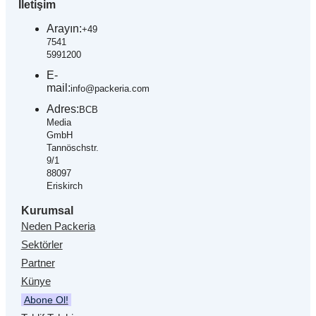
İletişim
Arayın:
+49
7541
5991200
E-
mail:
info@packeria.com
Adres:
BCB
Media
GmbH
Tannöschstr.
9/1
88097
Eriskirch
Kurumsal
Neden Packeria
Sektörler
Partner
Künye
Abone Ol!