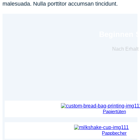
malesuada. Nulla porttitor accumsan tincidunt.
Beginnen Si
Nach Erhalt 
Papiertüten
Pappbecher