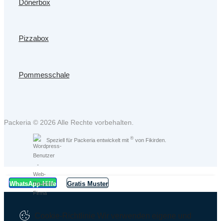
Dönerbox
Pizzabox
Pommesschale
Packeria © 2026 Alle Rechte vorbehalten.
®
Speziell für Packeria entwickelt mit
von Fikirden.
WhatsApp-Hilfe
Gratis Muster
Cookie-Richtlinie
Wir verwenden eigene und