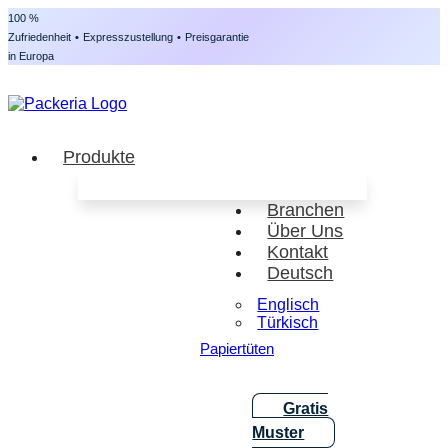
100 %
Zufriedenheit
•
Expresszustellung
•
Preisgarantie
in Europa
Produkte
Branchen
Über Uns
Kontakt
Deutsch
Englisch
Türkisch
Papiertüten
Gratis
Muster