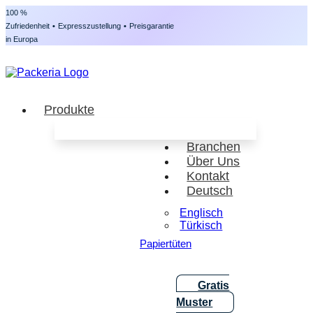
100 %
Zufriedenheit
•
Expresszustellung
•
Preisgarantie
in Europa
Produkte
Branchen
Über Uns
Kontakt
Deutsch
Englisch
Türkisch
Papiertüten
Gratis
Muster