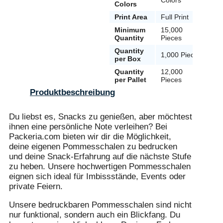
Colors
Print Area
Full Print
Ful
Minimum
15,000
15
Quantity
Pieces
Quantity
1,000 Pieces
3,
per Box
Quantity
12,000
8,
per Pallet
Pieces
Produktbeschreibung
Du liebst es, Snacks zu genießen, aber möchtest
ihnen eine persönliche Note verleihen? Bei
Packeria.com bieten wir dir die Möglichkeit,
deine eigenen Pommesschalen zu bedrucken
und deine Snack-Erfahrung auf die nächste Stufe
zu heben. Unsere hochwertigen Pommesschalen
eignen sich ideal für Imbissstände, Events oder
private Feiern.
Unsere bedruckbaren Pommesschalen sind nicht
nur funktional, sondern auch ein Blickfang. Du