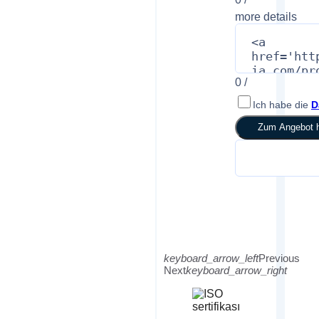
more details
0
/
Ich habe die
D
Zum Angebot h
keyboard_arrow_left
Previous
Next
keyboard_arrow_right