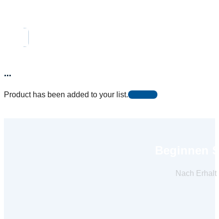
...
Product has been added to your list.
Beginnen Si
Nach Erhalt 