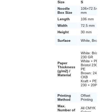
Size
S
M
Noodle
106×72.5×30
10
Box Size
mm
m
Length
106 mm
10
Width
72.5 mm
72
Height
30 mm
42
Surface
White, Brown
Wh
White: Bristol
Whi
230 GR
23
White + PE:
Wh
Paper
Bristol 230 +
Bri
Thickness
PE
PE
(g/m2) /
Brown: 240
Br
Material
CKB
CK
Kraft + PE:
Kr
230 + 20PE
+ 
Printing
Offset
Off
Method
Printing
Max.
All CMYK
Al
Number of
Colors
Co