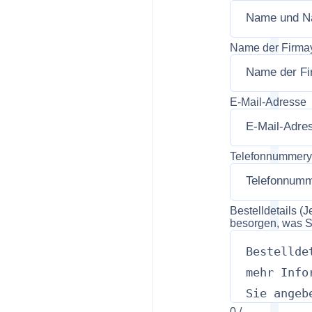
Name der Firma
E-Mail-Adresse
Telefonnummer
y
Bestelldetails (
besorgen, was S
0
/